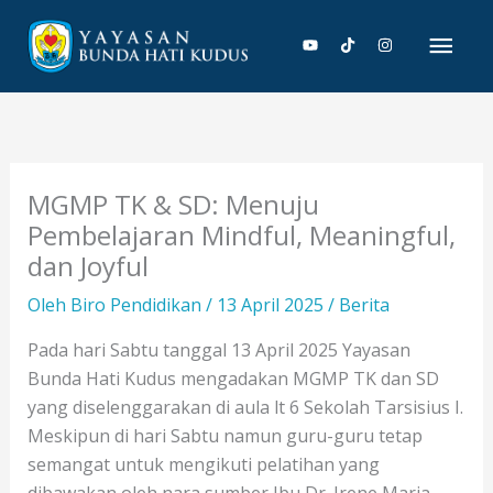
Lewati
Men
ke
konten
Uta
MGMP TK & SD: Menuju
Pembelajaran Mindful, Meaningful,
dan Joyful
Oleh
Biro Pendidikan
/
13 April 2025
/
Berita
Pada hari Sabtu tanggal 13 April 2025 Yayasan
Bunda Hati Kudus mengadakan MGMP TK dan SD
yang diselenggarakan di aula lt 6 Sekolah Tarsisius I.
Meskipun di hari Sabtu namun guru-guru tetap
semangat untuk mengikuti pelatihan yang