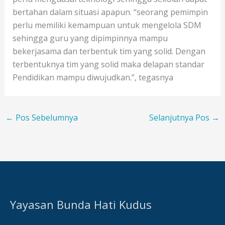
bertahan dalam situasi apapun. “seorang pemimpin
perlu memiliki kemampuan untuk mengelola SDM
sehingga guru yang dipimpinnya mampu
bekerjasama dan terbentuk tim yang solid. Dengan
terbentuknya tim yang solid maka delapan standar
Pendidikan mampu diwujudkan.”, tegasnya
←
Pos Sebelumnya
Selanjutnya Pos
→
Yayasan Bunda Hati Kudus