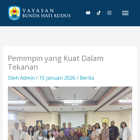
Lewati
Men
ke
konten
Uta
Pemimpin yang Kuat Dalam
Tekanan
Oleh
Admin
/
15 Januari 2026
/
Berita