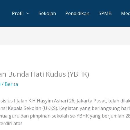
Profil
Sekolah
Pendidikan
SPMB
Med
an Bunda Hati Kudus (YBHK)
0
/
Berita
rsisius I Jalan K.H Hasyim Ashari 26, Jakarta Pusat, telah d
nsi Kepala Sekolah (UKKS). Kegiatan yang berlangsung hari 
ua guru dan pimpinan sekolah se-YBHK yang berjumlah 286 
rdiri atas: