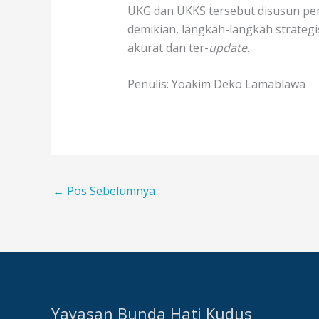
UKG dan UKKS tersebut disusun pe
demikian, langkah-langkah strate
akurat dan ter-
update
.
Penulis: Yoakim Deko Lamablawa
←
Pos Sebelumnya
Yayasan Bunda Hati Kudus