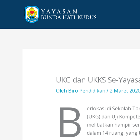
Lewati
ke
konten
UKG dan UKKS Se-Yayas
Oleh
Biro Pendidikan
/
2 Maret 202
B
erlokasi di Sekolah Ta
(UKG) dan Uji Kompete
melibatkan hampir sem
dalam 14 ruang, yang te