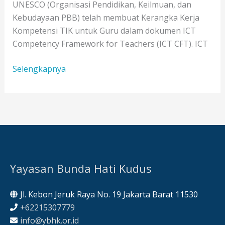
UNESCO (Organisasi Pendidikan, Keilmuan, dan
Kebudayaan PBB) telah membuat Kerangka Kerja
Kompetensi TIK untuk Guru dalam dokumen ICT
Competency Framework for Teachers (ICT CFT). ICT
Kerangka
Selengkapnya
Kerja
Kompetensi
TIK
Guru
Menurut
UNESCO
Yayasan Bunda Hati Kudus
Jl. Kebon Jeruk Raya No. 19 Jakarta Barat 11530
+62215307779
info@ybhk.or.id