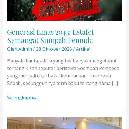
Generasi Emas 2045: Estafet
Semangat Sumpah Pemuda
Oleh
Admin
/
28 Oktober 2025
/
Artikel
Banyak diantara kita yang tak banyak mengetahui
tentang kisah seputar peristiwa Soempah Pemoeda
yang menjadi cikal bakal keberadaan “Indonesia”.
Sebab, sesungguhnya term baku tentang nama […]
Generasi
Selengkapnya
Emas
2045:
Estafet
Semangat