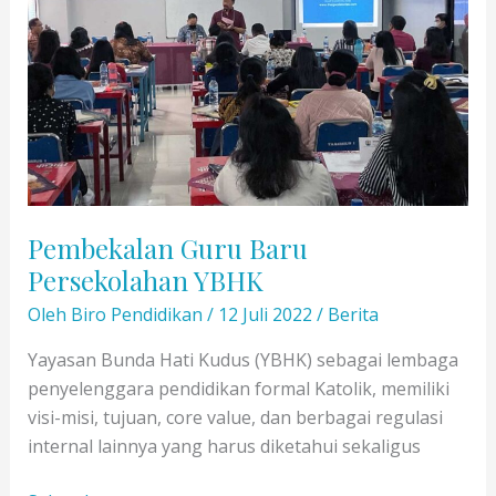
Guru
TK
Se-
YBHK
Pembekalan Guru Baru
Persekolahan YBHK
Oleh
Biro Pendidikan
/
12 Juli 2022
/
Berita
Yayasan Bunda Hati Kudus (YBHK) sebagai lembaga
penyelenggara pendidikan formal Katolik, memiliki
visi-misi, tujuan, core value, dan berbagai regulasi
internal lainnya yang harus diketahui sekaligus