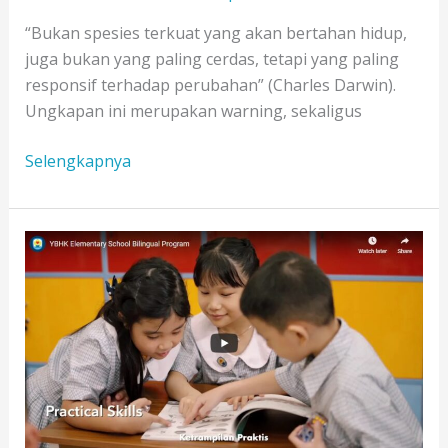
“Bukan spesies terkuat yang akan bertahan hidup,
juga bukan yang paling cerdas, tetapi yang paling
responsif terhadap perubahan” (Charles Darwin).
Ungkapan ini merupakan warning, sekaligus
Launching
Selengkapnya
Podcast
Sukses
Bersama
YBHK