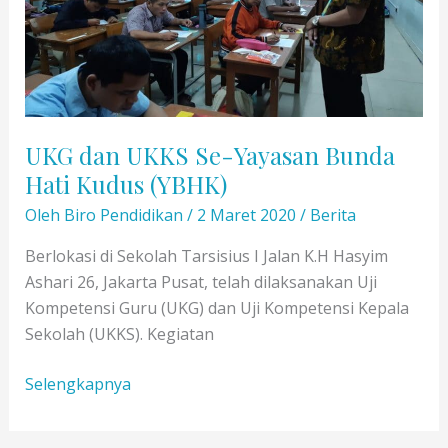
UKG dan UKKS Se-Yayasan Bunda
Hati Kudus (YBHK)
Oleh
Biro Pendidikan
/
2 Maret 2020
/
Berita
Berlokasi di Sekolah Tarsisius I Jalan K.H Hasyim
Ashari 26, Jakarta Pusat, telah dilaksanakan Uji
Kompetensi Guru (UKG) dan Uji Kompetensi Kepala
Sekolah (UKKS). Kegiatan
UKG
Selengkapnya
dan
UKKS