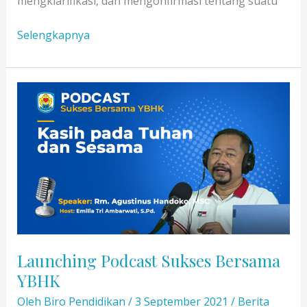
mengklarifikasi, dan mengonfirmasi tentang suatu
Mengapa
Selengkapnya
Harus
Memilih
Sekolah-
Sekolah
Di
YBHK
Launching Podcast Sukses Bersama
YBHK
Oleh
Biro Pendidikan
/
3 September 2021
/
Berita