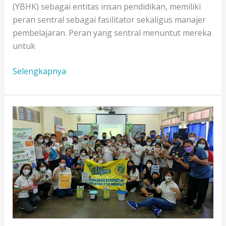
(YBHK) sebagai entitas insan pendidikan, memiliki
peran sentral sebagai fasilitator sekaligus manajer
pembelajaran. Peran yang sentral menuntut mereka
untuk
Pelatihan
Selengkapnya
Implementasi
Kurikulum
Merdeka
Guru
SMA
Se-
YBHK