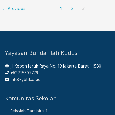
Se-
←
Previous
1
2
3
Yayasan
Bunda
Hati
Kudus
(YBHK)
Yayasan Bunda Hati Kudus
Jl. Kebon Jeruk Raya No. 19 Jakarta Barat 11530
+62215307779
info@ybhk.or.id
Komunitas Sekolah
Sekolah Tarsisius 1