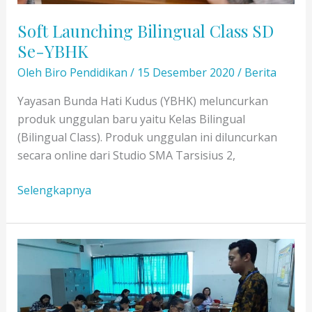
Soft Launching Bilingual Class SD
Se-YBHK
Oleh
Biro Pendidikan
/
15 Desember 2020
/
Berita
Yayasan Bunda Hati Kudus (YBHK) meluncurkan
produk unggulan baru yaitu Kelas Bilingual
(Bilingual Class). Produk unggulan ini diluncurkan
secara online dari Studio SMA Tarsisius 2,
Soft
Selengkapnya
Launching
Bilingual
Class
SD
Se-
YBHK