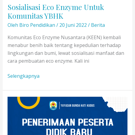
Sosialisasi Eco Enzyme Untuk
Komunitas YBHK
Oleh
Biro Pendidikan
/
20 Juni 2022
/
Berita
Komunitas Eco Enzyme Nusantara (KEEN) kembali
menabur benih baik tentang kepedulian terhadap
lingkungan dan bumi, lewat sosialisasi manfaat dan
cara pembuatan eco enzyme. Kali ini
Sosialisasi
Selengkapnya
Eco
Enzyme
Untuk
Komunitas
YBHK